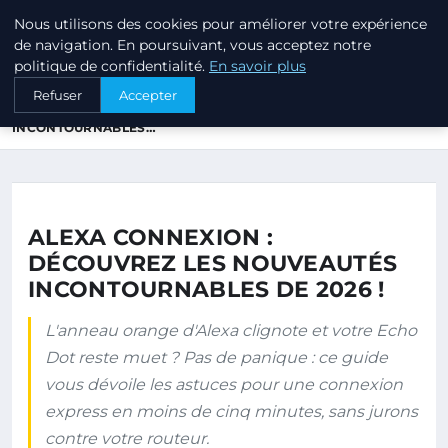
Nous utilisons des cookies pour améliorer votre expérience
ANNUAIRE3 ANNUAIRE3D
de navigation. En poursuivant, vous acceptez notre
politique de confidentialité.
En savoir plus
ACCUEIL
Refuser
Accepter
ALEXA CONNEXION : DÉCOUVREZ LES NOUVEAUTÉS
INCONTOURNABLES…
ALEXA CONNEXION :
DÉCOUVREZ LES NOUVEAUTÉS
INCONTOURNABLES DE 2026 !
L'anneau orange d'Alexa clignote et votre Echo
Dot reste muet ? Pas de panique : ce guide
vous dévoile les astuces pour une connexion
express en moins de cinq minutes, sans jurons
contre votre routeur.