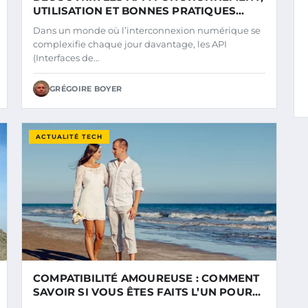
UTILISATION ET BONNES PRATIQUES
POUR 2025
Dans un monde où l’interconnexion numérique se
complexifie chaque jour davantage, les API
(Interfaces de…
GRÉGOIRE BOYER
ACTUALITÉ TECH
COMPATIBILITÉ AMOUREUSE : COMMENT
SAVOIR SI VOUS ÊTES FAITS L’UN POUR
L’AUTRE EN 2025 ?