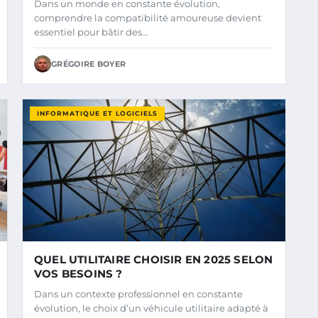
Dans un monde en constante évolution,
comprendre la compatibilité amoureuse devient
essentiel pour bâtir des…
GRÉGOIRE BOYER
INFORMATIQUE ET LOGICIELS
QUEL UTILITAIRE CHOISIR EN 2025 SELON
VOS BESOINS ?
Dans un contexte professionnel en constante
évolution, le choix d’un véhicule utilitaire adapté à