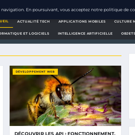
d'actualités et d'informatio
navigation. En poursuivant, vous acceptez notre politique de con
UEIL
ACTUALITÉ TECH
APPLICATIONS MOBILES
CULTURE 
ORMATIQUE ET LOGICIELS
INTELLIGENCE ARTIFICIELLE
OBJET
DÉVELOPPEMENT WEB
DÉCOUVRIR LES API : FONCTIONNEMENT,