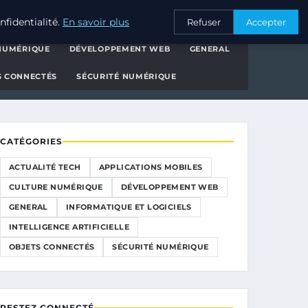
ns
CONTACT
fidentialité.
En savoir plus
Refuser
Accepter
NUMÉRIQUE
DÉVELOPPEMENT WEB
GENERAL
S CONNECTÉS
SÉCURITÉ NUMÉRIQUE
CATÉGORIES
ACTUALITÉ TECH
APPLICATIONS MOBILES
CULTURE NUMÉRIQUE
DÉVELOPPEMENT WEB
GENERAL
INFORMATIQUE ET LOGICIELS
INTELLIGENCE ARTIFICIELLE
OBJETS CONNECTÉS
SÉCURITÉ NUMÉRIQUE
RESTEZ CONNECTÉ