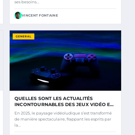
ses besoins…
VINCENT FONTAINE
GENERAL
QUELLES SONT LES ACTUALITÉS
INCONTOURNABLES DES JEUX VIDÉO EN
2025 ?
En 2025, le paysage vidéoludique s’est transformé
de manière spectaculaire, frappant les esprits par
la…