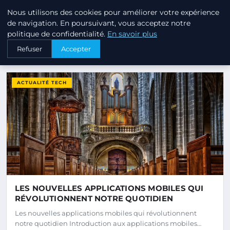
Annuaire3 Annuaire3d - Blog 
Nous utilisons des cookies pour améliorer votre expérience
ANNUAIRE3
ANNUAIRE3D
de navigation. En poursuivant, vous acceptez notre
politique de confidentialité.
En savoir plus
Refuser
Accepter
DERNIERS ARTICLES
ACTUALITÉ TECH
LES NOUVELLES APPLICATIONS MOBILES QUI
RÉVOLUTIONNENT NOTRE QUOTIDIEN
Les nouvelles applications mobiles qui révolutionnent
notre quotidien Introduction aux applications mobiles…