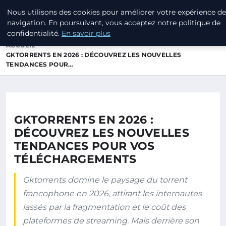
Nous utilisons des cookies pour améliorer votre expérience de
ANNUAIRE3 ANNUAIRE3D
navigation. En poursuivant, vous acceptez notre politique de
confidentialité.
En savoir plus
ACCUEIL
GKTORRENTS EN 2026 : DÉCOUVREZ LES NOUVELLES
TENDANCES POUR…
GKTORRENTS EN 2026 :
DÉCOUVREZ LES NOUVELLES
TENDANCES POUR VOS
TÉLÉCHARGEMENTS
Gktorrents domine le paysage du torrent
francophone en 2026, attirant les internautes
lassés par la fragmentation et le coût des
plateformes de streaming. Mais derrière son