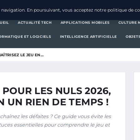
ACTUALITÉ TECH
APPLICATI
navigation. En poursuivant, vous acceptez notre politique de con
UEIL
ACTUALITÉ TECH
APPLICATIONS MOBILES
CULTURE 
ORMATIQUE ET LOGICIELS
INTELLIGENCE ARTIFICIELLE
OBJET
MAÎTRISEZ LE JEU EN…
A POUR LES NULS 2026,
N UN RIEN DE TEMPS !
haînez les défaites ? Ce guide vous évite les
stuces essentielles pour comprendre le jeu et