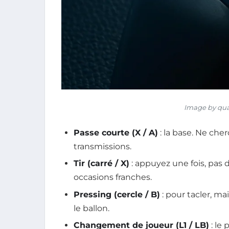
Image by qua
Passe courte (X / A)
: la base. Ne che
transmissions.
Tir (carré / X)
: appuyez une fois, pas de
occasions franches.
Pressing (cercle / B)
: pour tacler, m
le ballon.
Changement de joueur (L1 / LB)
: le