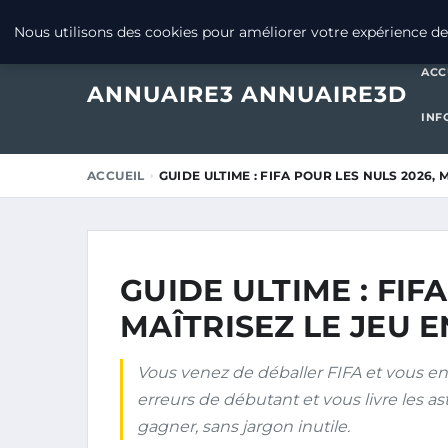
20 JUIN 2026
Nous utilisons des cookies pour améliorer votre expérience de 
ACC
ANNUAIRE3 ANNUAIRE3D
INF
ACCUEIL
GUIDE ULTIME : FIFA POUR LES NULS 2026, 
GUIDE ULTIME : FIF
MAÎTRISEZ LE JEU E
Vous venez de déballer FIFA et vous enc
erreurs de débutant et vous livre les a
gagner, sans jargon inutile.