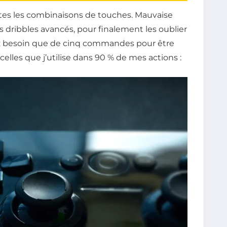
utes les combinaisons de touches. Mauvaise
es dribbles avancés, pour finalement les oublier
vez besoin que de cinq commandes pour être
 celles que j’utilise dans 90 % de mes actions :