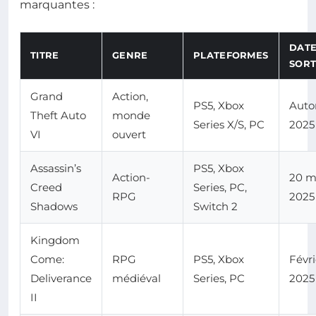
marquantes :
DATE
TITRE
GENRE
PLATEFORMES
SORT
Grand
Action,
PS5, Xbox
Aut
Theft Auto
monde
Series X/S, PC
2025
VI
ouvert
Assassin’s
PS5, Xbox
Action-
20 m
Creed
Series, PC,
RPG
2025
Shadows
Switch 2
Kingdom
Come:
RPG
PS5, Xbox
Févri
Deliverance
médiéval
Series, PC
2025
II