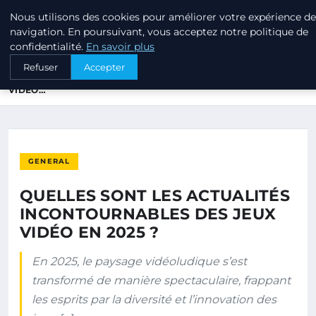
Nous utilisons des cookies pour améliorer votre expérience de
ANNUAIRE3 ANNUAIRE3D
navigation. En poursuivant, vous acceptez notre politique de
confidentialité.
En savoir plus
ACCUEIL
GENERAL
Refuser
Accepter
QUELLES SONT LES ACTUALITÉS INCONTOURNABLES DES JEUX
VIDÉO…
GENERAL
QUELLES SONT LES ACTUALITÉS
INCONTOURNABLES DES JEUX
VIDÉO EN 2025 ?
En 2025, le paysage vidéoludique s’est
transformé de manière spectaculaire, frappant
les esprits par la diversité et l’innovation des