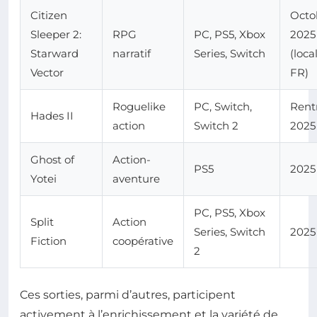
Citizen
Octo
Sleeper 2:
RPG
PC, PS5, Xbox
2025
Starward
narratif
Series, Switch
(loca
Vector
FR)
Roguelike
PC, Switch,
Rent
Hades II
action
Switch 2
2025
Ghost of
Action-
PS5
2025
Yotei
aventure
PC, PS5, Xbox
Split
Action
Series, Switch
2025
Fiction
coopérative
2
Ces sorties, parmi d’autres, participent
activement à l’enrichissement et la variété de