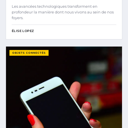
Les avancées technologiques transforment en
profondeur la manière dont nous vivons au sein de nos
foyers.
ÉLISE LOPEZ
OBJETS CONNECTÉS