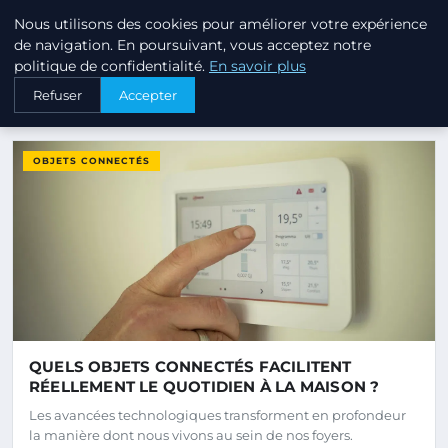
Annuaire3 Annuaire3d - Blog 
Nous utilisons des cookies pour améliorer votre expérience
ANNUAIRE3
ANNUAIRE3D
de navigation. En poursuivant, vous acceptez notre
politique de confidentialité.
En savoir plus
Refuser
Accepter
DERNIERS ARTICLES
OBJETS CONNECTÉS
QUELS OBJETS CONNECTÉS FACILITENT
RÉELLEMENT LE QUOTIDIEN À LA MAISON ?
Les avancées technologiques transforment en profondeur
la manière dont nous vivons au sein de nos foyers.