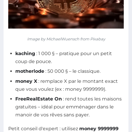
Image by MichaelWuensch from Pixabay
kaching
: 1 000 § – pratique pour un petit
coup de pouce.
motherlode
: 50 000 § – le classique.
money X
: remplace X par le montant exact
que vous voulez (ex : money 9999999).
FreeRealEstate On
: rend toutes les maisons
gratuites – idéal pour emménager dans le
manoir de vos rêves sans payer.
Petit conseil d'expert : utilisez
money 9999999