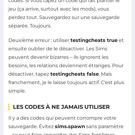
codes. Si vous tapez un code qui fait planter le
jeu (ça arrive, surtout avec les mods), vous
perdez tout. Sauvegardez sur une sauvegarde
séparée. Toujours.
Deuxième erreur : utiliser
testingcheats true
et
ensuite oublier de le désactiver. Les Sims
peuvent devenir bizarres – ils ignorent les
besoins, les relations deviennent étranges. Pour
désactiver, tapez
testingcheats false
. Mais
franchement, je le laisse toujours actif. C'est plus
simple.
LES CODES À NE JAMAIS UTILISER
Il y a des codes qui peuvent corrompre votre
sauvegarde. Évitez
sims.spawn
sans paramètre
– ça peut faire apparaître des Sims fantômes.