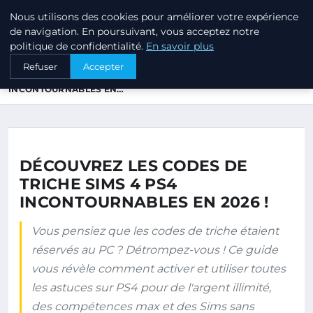
Nous utilisons des cookies pour améliorer votre expérience
ANNUAIRE3 ANNUAIRE3D
de navigation. En poursuivant, vous acceptez notre
politique de confidentialité.
En savoir plus
ACCUEIL
Refuser
Accepter
DÉCOUVREZ LES CODES DE TRICHE SIMS 4 PS4
INCONTOURNABLES EN…
DÉCOUVREZ LES CODES DE
TRICHE SIMS 4 PS4
INCONTOURNABLES EN 2026 !
Vous pensiez que les codes de triche étaient
réservés au PC ? Détrompez-vous ! Ce guide
vous révèle comment activer et utiliser toutes
les astuces sur PS4 pour de l'argent illimité,
des compétences max et des Sims sans