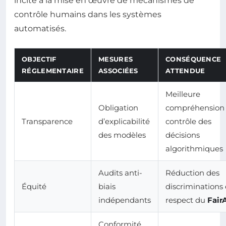
incite à la mise en œuvre de mécanismes de
contrôle humains dans les systèmes
automatisés.
OBJECTIF
MESURES
CONSÉQUENCE
RÉGLEMENTAIRE
ASSOCIÉES
ATTENDUE
Meilleure
Obligation
compréhension 
Transparence
d’explicabilité
contrôle des
des modèles
décisions
algorithmiques
Audits anti-
Réduction des
Équité
biais
discriminations 
indépendants
respect du
Fair
Conformité