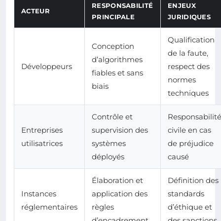
RESPONSABILITÉ
ENJEUX
ACTEUR
PRINCIPALE
JURIDIQUES
Qualification
Conception
de la faute,
d’algorithmes
Développeurs
respect des
fiables et sans
normes
biais
techniques
Contrôle et
Responsabilit
Entreprises
supervision des
civile en cas
utilisatrices
systèmes
de préjudice
déployés
causé
Élaboration et
Définition des
Instances
application des
standards
réglementaires
règles
d’éthique et
d’encadrement
des sanctions