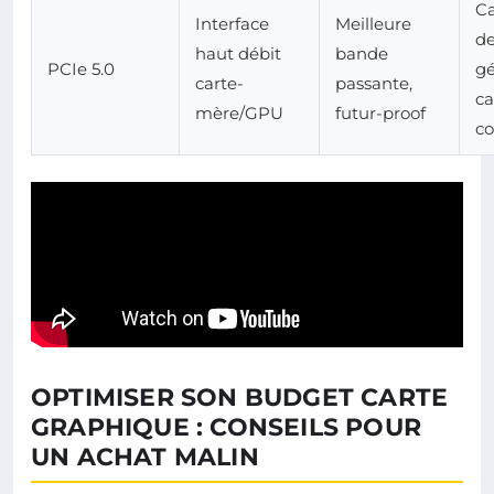
Ca
Interface
Meilleure
de
haut débit
bande
PCIe 5.0
gé
carte-
passante,
ca
mère/GPU
futur-proof
co
OPTIMISER SON BUDGET CARTE
GRAPHIQUE : CONSEILS POUR
UN ACHAT MALIN