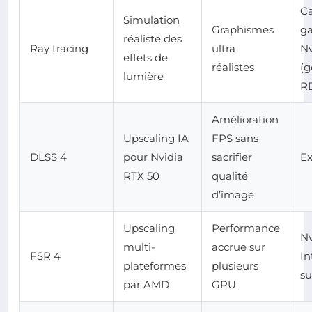
Ca
Simulation
Graphismes
g
réaliste des
Ray tracing
ultra
Nv
effets de
réalistes
(g
lumière
R
Amélioration
Upscaling IA
FPS sans
DLSS 4
pour Nvidia
sacrifier
Ex
RTX 50
qualité
d’image
Upscaling
Performance
Nv
multi-
accrue sur
FSR 4
In
plateformes
plusieurs
su
par AMD
GPU