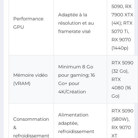
5090, RX
Adaptée à la
7900 XTX
Performance
résolution et au
(4K); RTX
GPU
framerate visé
5070 Ti,
RX 9070
(1440p)
RTX 5090
Minimum 8 Go
(32 Go),
Mémoire vidéo
pour gaming; 16
RTX
(VRAM)
Go+ pour
4080 (16
4K/Création
Go)
RTX 5090
Alimentation
Consommation
(580W),
adaptée,
&
RX 9070
refroidissement
refroidissement
XT