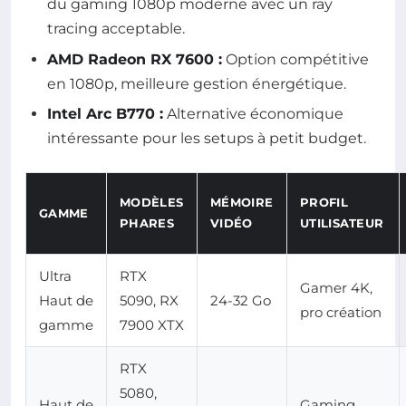
du gaming 1080p moderne avec un ray
tracing acceptable.
AMD Radeon RX 7600 :
Option compétitive
en 1080p, meilleure gestion énergétique.
Intel Arc B770 :
Alternative économique
intéressante pour les setups à petit budget.
MODÈLES
MÉMOIRE
PROFIL
GAMME
PHARES
VIDÉO
UTILISATEUR
Ultra
RTX
Gamer 4K,
Haut de
5090, RX
24-32 Go
pro création
gamme
7900 XTX
RTX
5080,
Haut de
Gaming