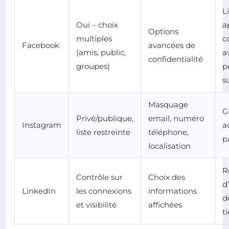
L
Oui – choix
a
Options
multiples
c
Facebook
avancées de
(amis, public,
a
confidentialité
groupes)
p
s
Masquage
G
Privé/publique,
email, numéro
Instagram
a
liste restreinte
téléphone,
p
localisation
R
Contrôle sur
Choix des
d
LinkedIn
les connexions
informations
d
et visibilité
affichées
ti