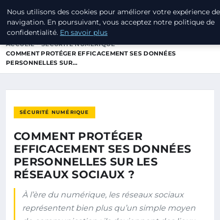
Nous utilisons des cookies pour améliorer votre expérience de
ANNUAIRE3 ANNUAIRE3D
navigation. En poursuivant, vous acceptez notre politique de
confidentialité.
En savoir plus
ACCUEIL
SÉCURITÉ NUMÉRIQUE
COMMENT PROTÉGER EFFICACEMENT SES DONNÉES
PERSONNELLES SUR…
SÉCURITÉ NUMÉRIQUE
COMMENT PROTÉGER
EFFICACEMENT SES DONNÉES
PERSONNELLES SUR LES
RÉSEAUX SOCIAUX ?
À l’ère du numérique, les réseaux sociaux
représentent bien plus qu’un simple moyen